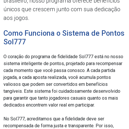
brasileiro, nosso programa oferece benefícios
únicos que crescem junto com sua dedicação
aos jogos.
Como Funciona o Sistema de Pontos
Sol777
O coração do programa de fidelidade Sol777 está no nosso
sistema inteligente de pontos, projetado para recompensar
cada momento que você passa conosco. A cada partida
jogada, a cada aposta realizada, você acumula pontos
valiosos que podem ser convertidos em benefícios
tangíveis. Este sistema foi cuidadosamente desenvolvido
para garantir que tanto jogadores casuais quanto os mais
dedicados encontrem valor real em participar.
No Sol777, acreditamos que a fidelidade deve ser
recompensada de forma justa e transparente. Por isso,