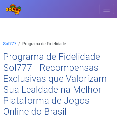
Sol777
Programa de Fidelidade
Programa de Fidelidade
Sol777 - Recompensas
Exclusivas que Valorizam
Sua Lealdade na Melhor
Plataforma de Jogos
Online do Brasil