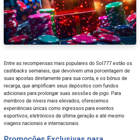
Entre as recompensas mais populares do Sol777 estão os
cashbacks semanais, que devolvem uma porcentagem de
suas apostas diretamente para sua conta, e os bônus de
recarga, que amplificam seus depósitos com fundos
adicionais para prolongar suas sessões de jogo. Para
membros de níveis mais elevados, oferecemos
experiências únicas como ingressos para eventos
esportivos, eletrônicos de última geração e até mesmo
viagens nacionais e internacionais.
Promoções Exclusivas para